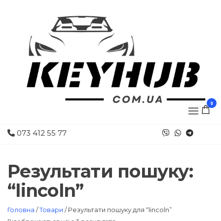
0
073 412 55 77
Результати пошуку:
“lincoln”
Головна
/
Товари
/ Результати пошуку для “lincoln”