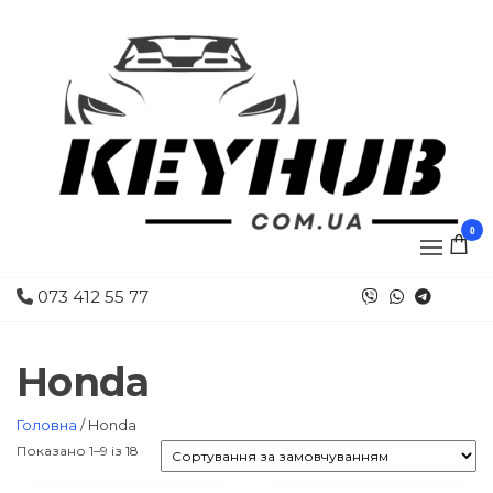
0
073 412 55 77
Honda
Головна
/ Honda
Показано 1–9 із 18