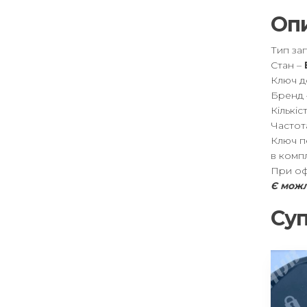
Оп
Тип за
Стан –
Ключ д
Бренд
Кількіс
Частот
Ключ пе
в компл
При оф
Є можл
Суп