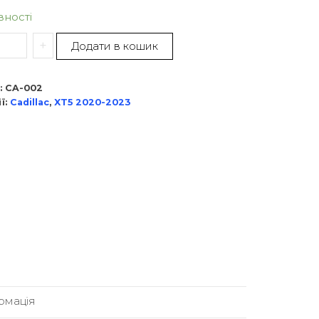
вності
+
Додати в кошик
:
CA-002
ї:
Cadillac
,
XT5 2020-2023
рмація