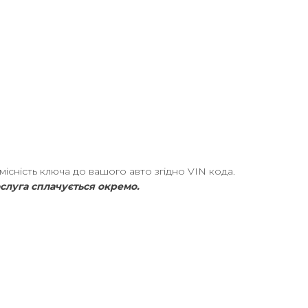
сність ключа до вашого авто згідно VIN кода.
ослуга cплачується окремо.