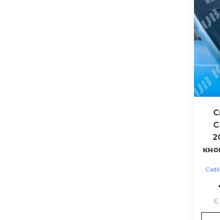
С
C
2
кно
Cadil
Є