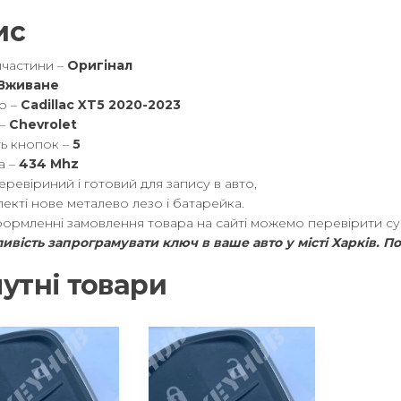
ис
пчастини –
Оригінал
Вживане
о –
Cadillac XT5 2020-2023
 –
Chevrolet
ть кнопок –
5
а –
434 Mhz
ревіриний і готовий для запису в авто,
екті нове металево лезо і батарейка.
ормленні замовлення товара на сайті можемо перевірити сумі
ивість запрограмувати ключ в ваше авто у місті Харків. П
утні товари