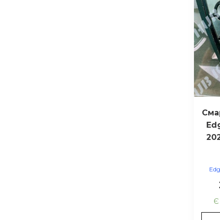
Сма
Ed
202
Edg
Є