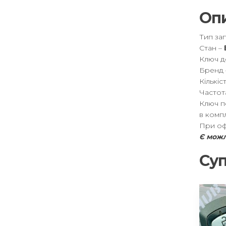
Оп
Тип за
Стан –
Ключ д
Бренд
Кількіс
Частот
Ключ пе
в компл
При оф
Є можл
Суп