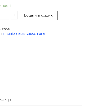
вності
+
Додати в кошик
:
F039
ї:
F-Series 2015-2024
,
Ford
рмація