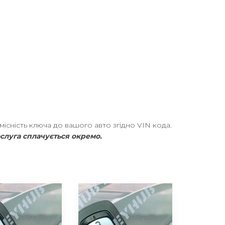
сність ключа до вашого авто згідно VIN кода.
ослуга cплачується окремо.