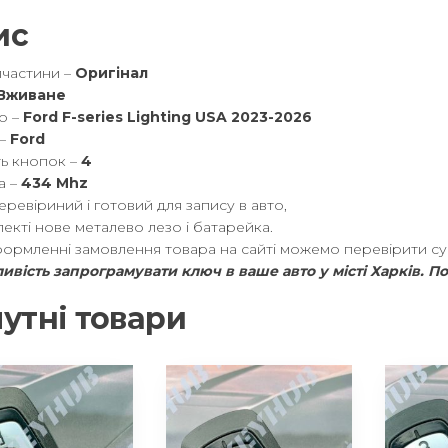
ис
пчастини –
Оригінал
Вживане
о –
Ford F-series Lighting USA 2023-2026
 –
Ford
ть кнопок –
4
а –
434 Mhz
ревіриний і готовий для запису в авто,
екті нове металево лезо і батарейка.
ормленні замовлення товара на сайті можемо перевірити сумі
ивість запрограмувати ключ в ваше авто у місті Харків. П
утні товари