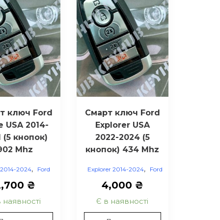
т ключ Ford
Смарт ключ Ford
e USA 2014-
Explorer USA
 (5 кнопок)
2022-2024 (5
902 Mhz
кнопок) 434 Mhz
,
,
 2014-2024
Ford
Explorer 2014-2024
Ford
2,700
₴
4,000
₴
в наявності
Є в наявності