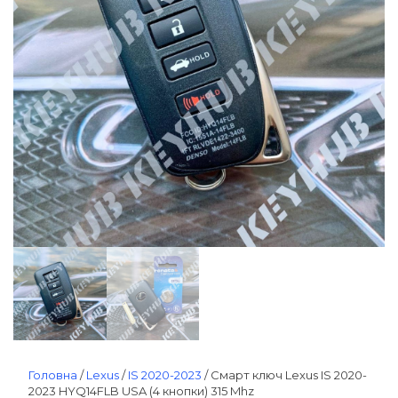
Головна
/
Lexus
/
IS 2020-2023
/ Смарт ключ Lexus IS 2020-
2023 HYQ14FLB USA (4 кнопки) 315 Mhz