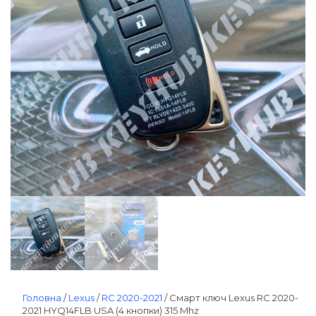
Головна
/
Lexus
/
RC 2020-2021
/ Смарт ключ Lexus RC 2020-
2021 HYQ14FLB USA (4 кнопки) 315 Mhz